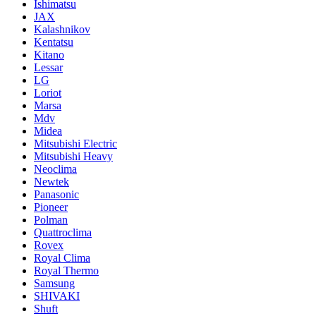
Ishimatsu
JAX
Kalashnikov
Kentatsu
Kitano
Lessar
LG
Loriot
Marsa
Mdv
Midea
Mitsubishi Electric
Mitsubishi Heavy
Neoclima
Newtek
Panasonic
Pioneer
Polman
Quattroclima
Rovex
Royal Clima
Royal Thermo
Samsung
SHIVAKI
Shuft