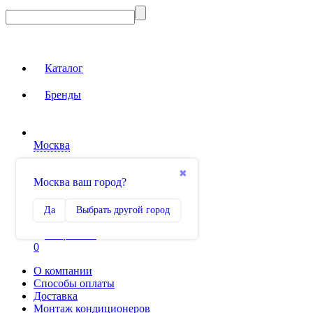
Каталог
Бренды
Москва
Вход на сайт
✖
Москва ваш город?
Сравнение
Да
Выбрать другой город
0
Избранное
0
О компании
Способы оплаты
Доставка
Монтаж кондиционеров