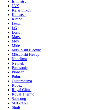
Ishimatsu
JAX
Kalashnikov
Kentatsu
Kitano
Lessar
LG
Loriot
Marsa
Mdv
Midea
Mitsubishi Electric
Mitsubishi Heavy
Neoclima
Newtek
Panasonic
Pioneer
Polman
Quattroclima
Rovex
Royal Clima
Royal Thermo
Samsung
SHIVAKI
Shuft