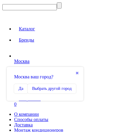
Каталог
Бренды
Москва
Вход на сайт
✖
Москва ваш город?
Сравнение
Да
Выбрать другой город
0
Избранное
0
О компании
Способы оплаты
Доставка
Монтаж кондиционеров