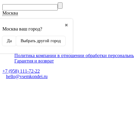
Москва
О компании
✖
Способы оплаты
Москва ваш город?
Доставка
Монтаж кондиционеров
Да
Выбрать другой город
Для партнеров
Ещё
Политика компании в отношении обработки персональн
Гарантия и возврат
+7 (958) 111-72-22
hello@vsemkondei.ru