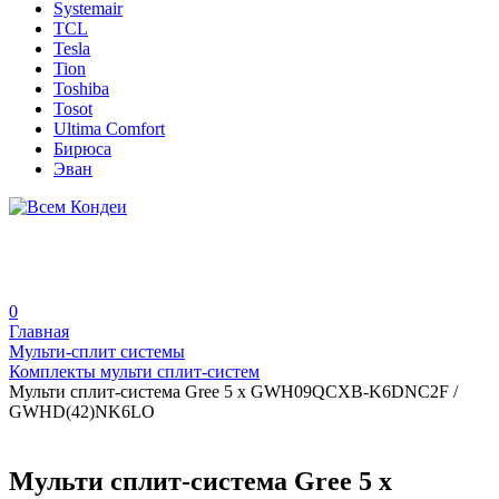
Systemair
TCL
Tesla
Tion
Toshiba
Tosot
Ultima Comfort
Бирюса
Эван
0
Главная
Мульти-сплит системы
Комплекты мульти сплит-систем
Мульти сплит-система Gree 5 х GWH09QCXB-K6DNC2F /
GWHD(42)NK6LO
Мульти сплит-система Gree 5 х