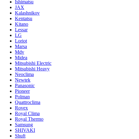
Ishimatsu
JAX
Kalashnikov
Kentatsu
Kitano
Lessar
LG
Loriot
Marsa
Mdv
Midea
Mitsubishi Electric
Mitsubishi Heavy
Neoclima
Newtek
Panasonic
Pioneer
Polman
Quattroclima
Rovex
Royal Clima
Royal Thermo
Samsung
SHIVAKI
Shuft