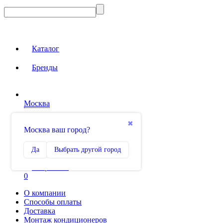
Каталог
Бренды
Москва
Вход на сайт
✖
Москва ваш город?
Сравнение
Да
Выбрать другой город
0
Избранное
0
О компании
Способы оплаты
Доставка
Монтаж кондиционеров