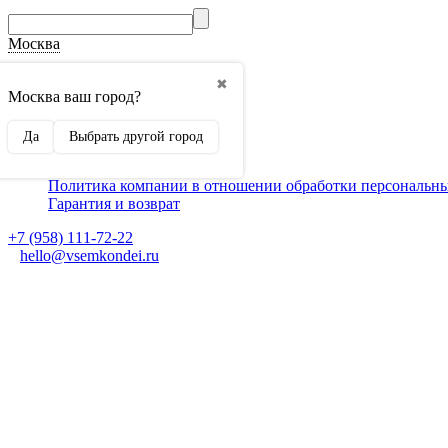
Москва
О компании
✖
Способы оплаты
Москва ваш город?
Доставка
Монтаж кондиционеров
Да
Выбрать другой город
Для партнеров
Ещё
Политика компании в отношении обработки персональн
Гарантия и возврат
+7 (958) 111-72-22
hello@vsemkondei.ru