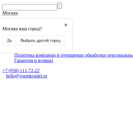
Москва
О компании
✖
Способы оплаты
Москва ваш город?
Доставка
Монтаж кондиционеров
Да
Выбрать другой город
Для партнеров
Ещё
Политика компании в отношении обработки персональн
Гарантия и возврат
+7 (958) 111-72-22
hello@vsemkondei.ru