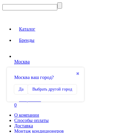
Каталог
Бренды
Москва
Вход на сайт
✖
Москва ваш город?
Сравнение
Да
Выбрать другой город
0
Избранное
0
О компании
Способы оплаты
Доставка
Монтаж кондиционеров