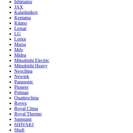
Ishimatsu
JAX
Kalashnikov
Kentatsu
Kitano
Lessar
LG
Loriot
Marsa
Mdv
Midea
Mitsubishi Electric
Mitsubishi Heavy
Neoclima
Newtek
Panasonic
Pioneer
Polman
Quattroclima
Rovex
Royal Clima
Royal Thermo
Samsung
SHIVAKI
Shuft