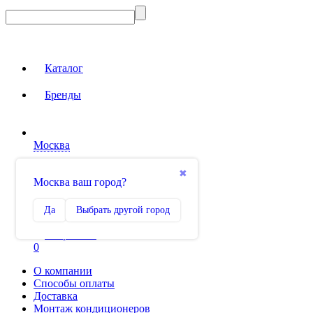
Каталог
Бренды
Москва
Вход на сайт
✖
Москва ваш город?
Сравнение
Да
Выбрать другой город
0
Избранное
0
О компании
Способы оплаты
Доставка
Монтаж кондиционеров