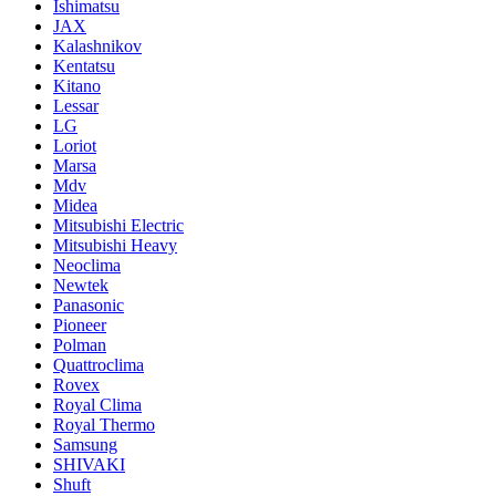
Ishimatsu
JAX
Kalashnikov
Kentatsu
Kitano
Lessar
LG
Loriot
Marsa
Mdv
Midea
Mitsubishi Electric
Mitsubishi Heavy
Neoclima
Newtek
Panasonic
Pioneer
Polman
Quattroclima
Rovex
Royal Clima
Royal Thermo
Samsung
SHIVAKI
Shuft