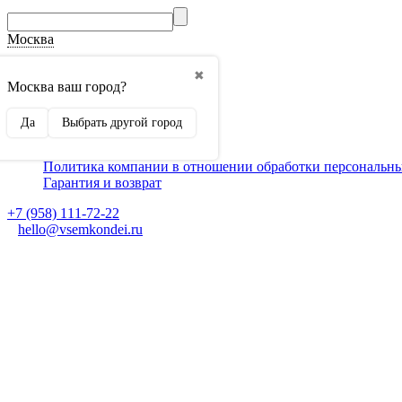
Москва
О компании
✖
Способы оплаты
Москва ваш город?
Доставка
Монтаж кондиционеров
Да
Выбрать другой город
Для партнеров
Ещё
Политика компании в отношении обработки персональн
Гарантия и возврат
+7 (958) 111-72-22
hello@vsemkondei.ru