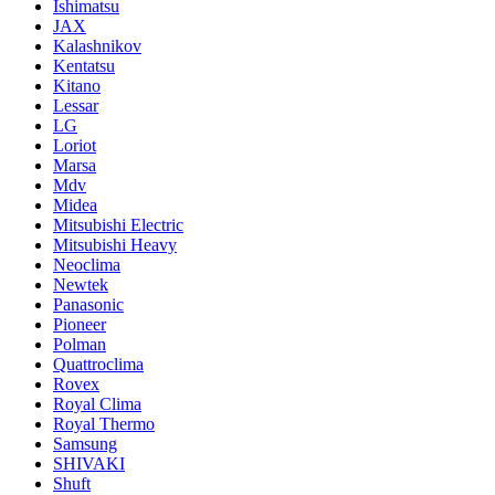
Ishimatsu
JAX
Kalashnikov
Kentatsu
Kitano
Lessar
LG
Loriot
Marsa
Mdv
Midea
Mitsubishi Electric
Mitsubishi Heavy
Neoclima
Newtek
Panasonic
Pioneer
Polman
Quattroclima
Rovex
Royal Clima
Royal Thermo
Samsung
SHIVAKI
Shuft