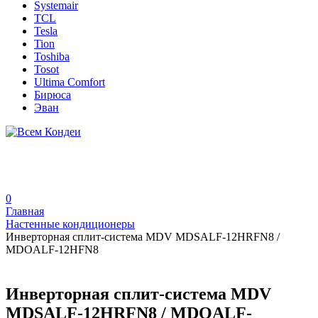
Systemair
TCL
Tesla
Tion
Toshiba
Tosot
Ultima Comfort
Бирюса
Эван
0
Главная
Настенные кондиционеры
Инверторная сплит-система MDV MDSALF-12HRFN8 /
MDOALF-12HFN8
Инверторная сплит-система MDV
MDSALF-12HRFN8 / MDOALF-