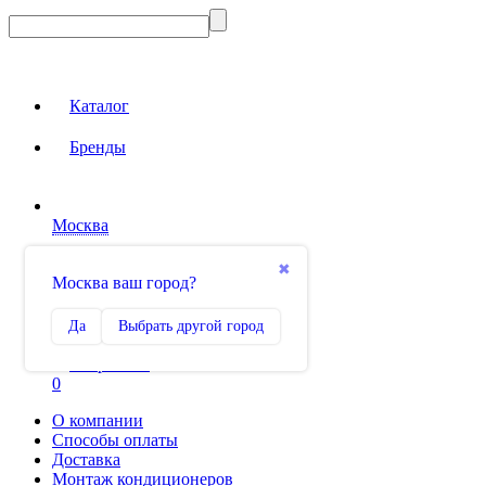
Каталог
Бренды
Москва
Вход на сайт
✖
Москва ваш город?
Сравнение
Да
Выбрать другой город
0
Избранное
0
О компании
Способы оплаты
Доставка
Монтаж кондиционеров