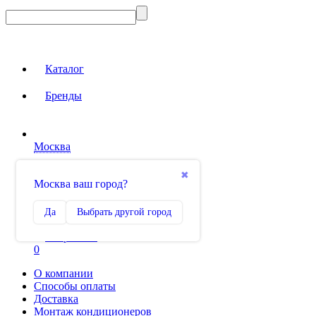
Каталог
Бренды
Москва
Вход на сайт
✖
Москва ваш город?
Сравнение
Да
Выбрать другой город
0
Избранное
0
О компании
Способы оплаты
Доставка
Монтаж кондиционеров