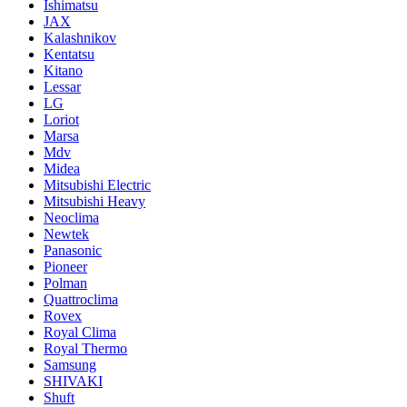
Ishimatsu
JAX
Kalashnikov
Kentatsu
Kitano
Lessar
LG
Loriot
Marsa
Mdv
Midea
Mitsubishi Electric
Mitsubishi Heavy
Neoclima
Newtek
Panasonic
Pioneer
Polman
Quattroclima
Rovex
Royal Clima
Royal Thermo
Samsung
SHIVAKI
Shuft