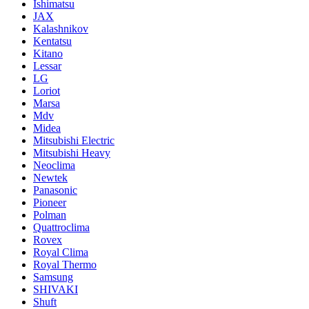
Ishimatsu
JAX
Kalashnikov
Kentatsu
Kitano
Lessar
LG
Loriot
Marsa
Mdv
Midea
Mitsubishi Electric
Mitsubishi Heavy
Neoclima
Newtek
Panasonic
Pioneer
Polman
Quattroclima
Rovex
Royal Clima
Royal Thermo
Samsung
SHIVAKI
Shuft