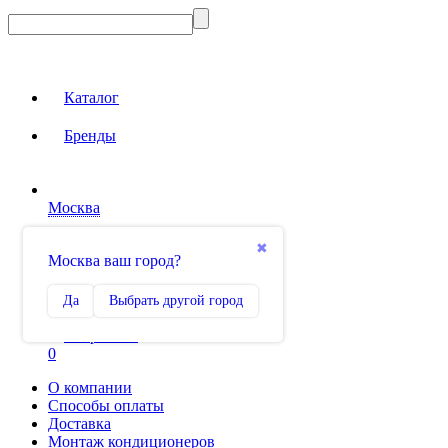
Каталог
Бренды
Москва
Вход на сайт
✖
Москва ваш город?
Сравнение
Да
Выбрать другой город
0
Избранное
0
О компании
Способы оплаты
Доставка
Монтаж кондиционеров