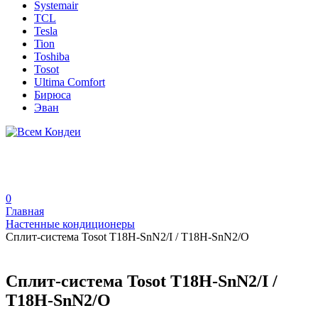
Systemair
TCL
Tesla
Tion
Toshiba
Tosot
Ultima Comfort
Бирюса
Эван
0
Главная
Настенные кондиционеры
Сплит-система Tosot T18H-SnN2/I / T18H-SnN2/O
Сплит-система Tosot T18H-SnN2/I /
T18H-SnN2/O