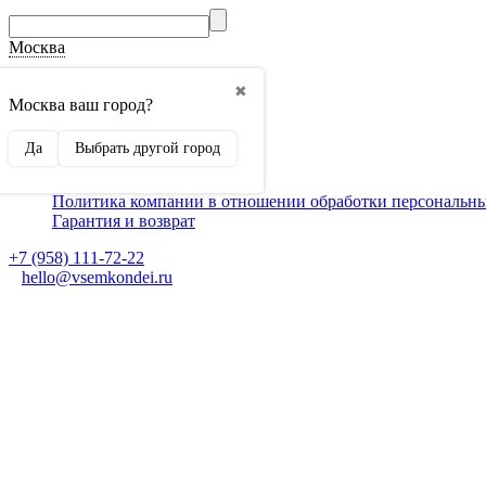
Москва
О компании
✖
Способы оплаты
Москва ваш город?
Доставка
Монтаж кондиционеров
Да
Выбрать другой город
Для партнеров
Ещё
Политика компании в отношении обработки персональн
Гарантия и возврат
+7 (958) 111-72-22
hello@vsemkondei.ru