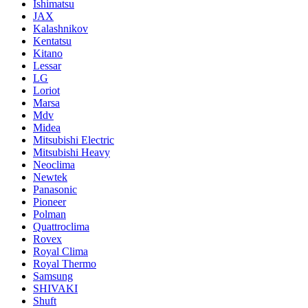
Ishimatsu
JAX
Kalashnikov
Kentatsu
Kitano
Lessar
LG
Loriot
Marsa
Mdv
Midea
Mitsubishi Electric
Mitsubishi Heavy
Neoclima
Newtek
Panasonic
Pioneer
Polman
Quattroclima
Rovex
Royal Clima
Royal Thermo
Samsung
SHIVAKI
Shuft