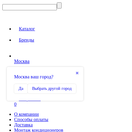
Каталог
Бренды
Москва
Вход на сайт
✖
Москва ваш город?
Сравнение
Да
Выбрать другой город
0
Избранное
0
О компании
Способы оплаты
Доставка
Монтаж кондиционеров