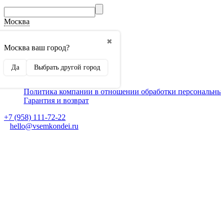
Москва
О компании
✖
Способы оплаты
Москва ваш город?
Доставка
Монтаж кондиционеров
Да
Выбрать другой город
Для партнеров
Ещё
Политика компании в отношении обработки персональн
Гарантия и возврат
+7 (958) 111-72-22
hello@vsemkondei.ru