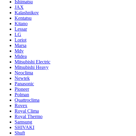
Ishimatsu
JAX
Kalashnikov
Kentatsu
Kitano
Lessar
LG
Loriot
Marsa
Mdv
Midea
Mitsubishi Electric
Mitsubishi Heavy
Neoclima
Newtek
Panasonic
Pioneer
Polman
Quattroclima
Rovex
Royal Clima
Royal Thermo
Samsung
SHIVAKI
Shuft