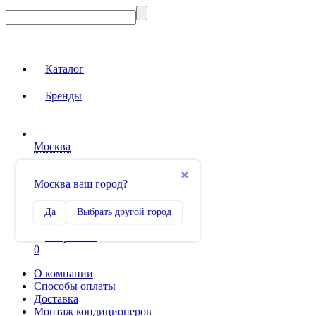
Каталог
Бренды
Москва
Вход на сайт
✖
Москва ваш город?
Сравнение
Да
Выбрать другой город
0
Избранное
0
О компании
Способы оплаты
Доставка
Монтаж кондиционеров