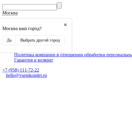
Москва
О компании
✖
Способы оплаты
Москва ваш город?
Доставка
Монтаж кондиционеров
Да
Выбрать другой город
Для партнеров
Ещё
Политика компании в отношении обработки персональн
Гарантия и возврат
+7 (958) 111-72-22
hello@vsemkondei.ru