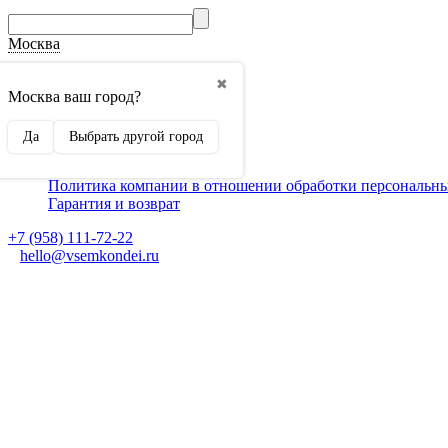
Москва
О компании
✖
Способы оплаты
Москва ваш город?
Доставка
Монтаж кондиционеров
Да
Выбрать другой город
Для партнеров
Ещё
Политика компании в отношении обработки персональн
Гарантия и возврат
+7 (958) 111-72-22
hello@vsemkondei.ru