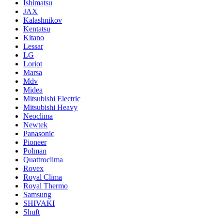
Ishimatsu
JAX
Kalashnikov
Kentatsu
Kitano
Lessar
LG
Loriot
Marsa
Mdv
Midea
Mitsubishi Electric
Mitsubishi Heavy
Neoclima
Newtek
Panasonic
Pioneer
Polman
Quattroclima
Rovex
Royal Clima
Royal Thermo
Samsung
SHIVAKI
Shuft