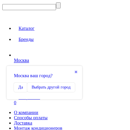
Каталог
Бренды
Москва
Вход на сайт
✖
Москва ваш город?
Сравнение
Да
Выбрать другой город
0
Избранное
0
О компании
Способы оплаты
Доставка
Монтаж кондиционеров