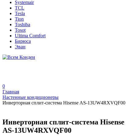
Systemair
TCL
Tesla
Tion
Toshiba
Tosot
Ultima Comfort
Бирюса
Эван
0
Главная
Настенные кондиционеры
Инверторная сплит-система Hisense AS-13UW4RXVQF00
Инверторная сплит-система Hisense
AS-13UW4RXVQF00