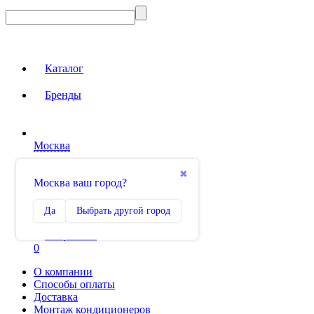
Каталог
Бренды
Москва
Вход на сайт
✖
Москва ваш город?
Сравнение
Да
Выбрать другой город
0
Избранное
0
О компании
Способы оплаты
Доставка
Монтаж кондиционеров