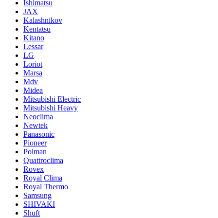
Ishimatsu
JAX
Kalashnikov
Kentatsu
Kitano
Lessar
LG
Loriot
Marsa
Mdv
Midea
Mitsubishi Electric
Mitsubishi Heavy
Neoclima
Newtek
Panasonic
Pioneer
Polman
Quattroclima
Rovex
Royal Clima
Royal Thermo
Samsung
SHIVAKI
Shuft