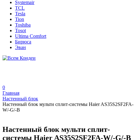
Systemair
TCL
Tesla
Tion
Toshiba
Tosot
Ultima Comfort
Бирюса
Эван
0
Главная
Настенный блок
Настенный блок мульти сплит-системы Haier AS35S2SF2FA-
W/-G/-B
Настенный блок мульти сплит-
системы Haier AS35S2SF2FA-W/-G/-B