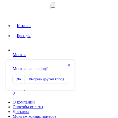
Каталог
Бренды
Москва
Вход на сайт
✖
Москва ваш город?
Сравнение
Да
Выбрать другой город
0
Избранное
0
О компании
Способы оплаты
Доставка
Монтаж кондиционеров