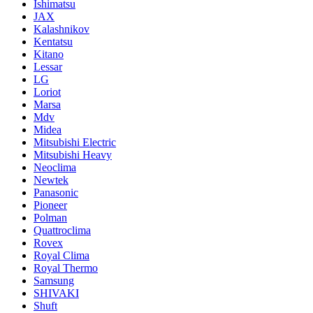
Ishimatsu
JAX
Kalashnikov
Kentatsu
Kitano
Lessar
LG
Loriot
Marsa
Mdv
Midea
Mitsubishi Electric
Mitsubishi Heavy
Neoclima
Newtek
Panasonic
Pioneer
Polman
Quattroclima
Rovex
Royal Clima
Royal Thermo
Samsung
SHIVAKI
Shuft