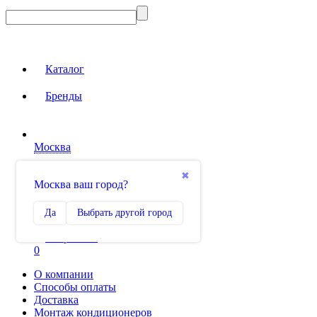
Каталог
Бренды
Москва
Вход на сайт
✖
Москва ваш город?
Сравнение
Да
Выбрать другой город
0
Избранное
0
О компании
Способы оплаты
Доставка
Монтаж кондиционеров