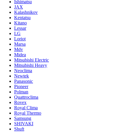
Ishimatsu
JAX
Kalashnikov
Kentatsu
Kitano
Lessar
LG
Loriot
Marsa
Mdv
Midea
Mitsubishi Electric
Mitsubishi Heavy
Neoclima
Newtek
Panasonic
Pioneer
Polman
Quattroclima
Rovex
Royal Clima
Royal Thermo
Samsung
SHIVAKI
Shuft