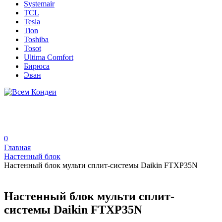
Systemair
TCL
Tesla
Tion
Toshiba
Tosot
Ultima Comfort
Бирюса
Эван
0
Главная
Настенный блок
Настенный блок мульти сплит-системы Daikin FTXP35N
Настенный блок мульти сплит-
системы Daikin FTXP35N