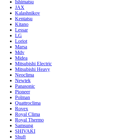
Ishimatsu
JAX
Kalashnikov
Kentatsu
Kitano
Lessar
LG
Loriot
Marsa
Mdv
Midea
Mitsubishi Electric
Mitsubishi Heavy
Neoclima
Newtek
Panasonic
Pioneer
Polman
Quattroclima
Rovex
Royal Clima
Royal Thermo
Samsung
SHIVAKI
Shuft