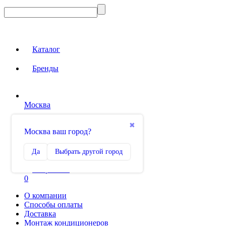
Каталог
Бренды
Москва
Вход на сайт
✖
Москва ваш город?
Сравнение
Да
Выбрать другой город
0
Избранное
0
О компании
Способы оплаты
Доставка
Монтаж кондиционеров