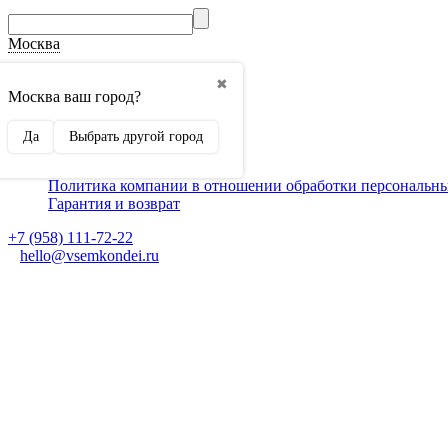
Москва
О компании
✖
Способы оплаты
Москва ваш город?
Доставка
Монтаж кондиционеров
Да
Выбрать другой город
Для партнеров
Ещё
Политика компании в отношении обработки персональн
Гарантия и возврат
+7 (958) 111-72-22
hello@vsemkondei.ru