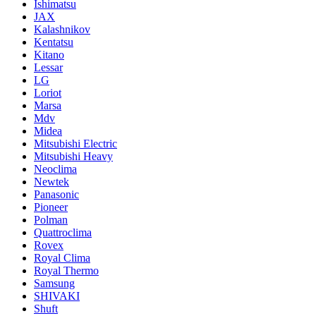
Ishimatsu
JAX
Kalashnikov
Kentatsu
Kitano
Lessar
LG
Loriot
Marsa
Mdv
Midea
Mitsubishi Electric
Mitsubishi Heavy
Neoclima
Newtek
Panasonic
Pioneer
Polman
Quattroclima
Rovex
Royal Clima
Royal Thermo
Samsung
SHIVAKI
Shuft