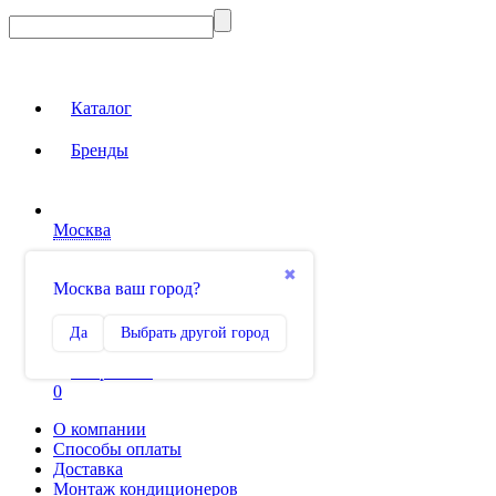
Каталог
Бренды
Москва
Вход на сайт
✖
Москва ваш город?
Сравнение
Да
Выбрать другой город
0
Избранное
0
О компании
Способы оплаты
Доставка
Монтаж кондиционеров