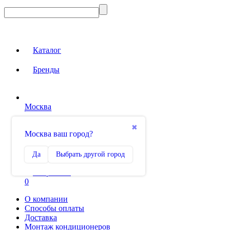
Каталог
Бренды
Москва
Вход на сайт
✖
Москва ваш город?
Сравнение
Да
Выбрать другой город
0
Избранное
0
О компании
Способы оплаты
Доставка
Монтаж кондиционеров