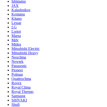
Ishimatsu
JAX
Kalashnikov
Kentatsu
Kitano
Lessar
LG
Loriot
Marsa
Mdv
Midea
Mitsubishi Electric
Mitsubishi Heavy
Neoclima
Newtek
Panasonic
Pioneer
Polman
Quattroclima
Rovex
Royal Clima
Royal Thermo
Samsung
SHIVAKI
Shuft