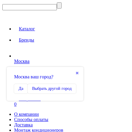
Каталог
Бренды
Москва
Вход на сайт
✖
Москва ваш город?
Сравнение
Да
Выбрать другой город
0
Избранное
0
О компании
Способы оплаты
Доставка
Монтаж кондиционеров