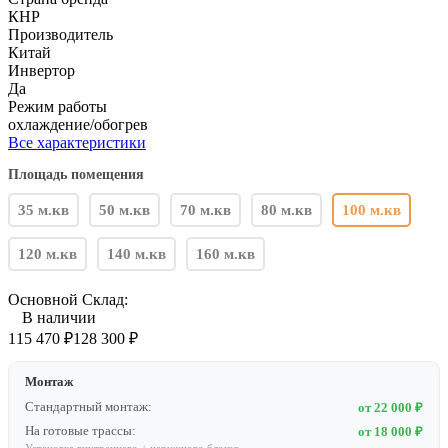
КНР
Производитель
Китай
Инвертор
Да
Режим работы
охлаждение/обогрев
Все характеристики
Площадь помещения
35 м.кв
50 м.кв
70 м.кв
80 м.кв
100 м.кв
120 м.кв
140 м.кв
160 м.кв
Основной Склад:
В наличии
115 470
₽
128 300
₽
Монтаж
Стандартный монтаж:
от 22 000 ₽
На готовые трассы:
от 18 000 ₽
Установка внутреннего + наружного блоков