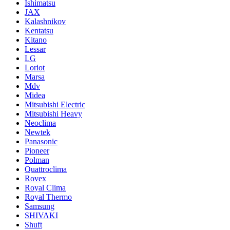
Ishimatsu
JAX
Kalashnikov
Kentatsu
Kitano
Lessar
LG
Loriot
Marsa
Mdv
Midea
Mitsubishi Electric
Mitsubishi Heavy
Neoclima
Newtek
Panasonic
Pioneer
Polman
Quattroclima
Rovex
Royal Clima
Royal Thermo
Samsung
SHIVAKI
Shuft