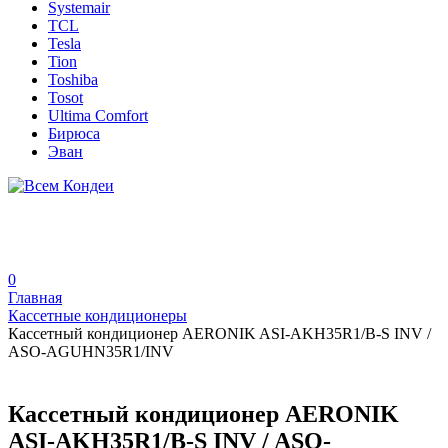
Systemair
TCL
Tesla
Tion
Toshiba
Tosot
Ultima Comfort
Бирюса
Эван
0
Главная
Кассетные кондиционеры
Кассетный кондиционер AERONIK ASI-AKH35R1/B-S INV /
ASO-AGUHN35R1/INV
Кассетный кондиционер AERONIK
ASI-AKH35R1/B-S INV / ASO-