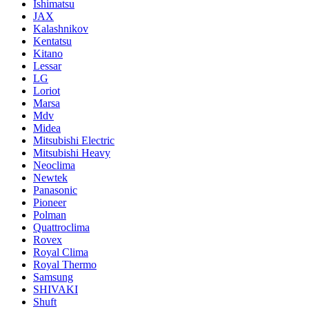
Ishimatsu
JAX
Kalashnikov
Kentatsu
Kitano
Lessar
LG
Loriot
Marsa
Mdv
Midea
Mitsubishi Electric
Mitsubishi Heavy
Neoclima
Newtek
Panasonic
Pioneer
Polman
Quattroclima
Rovex
Royal Clima
Royal Thermo
Samsung
SHIVAKI
Shuft