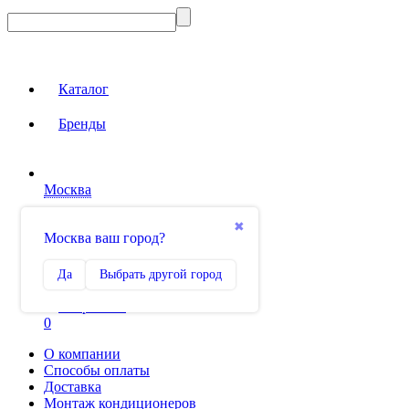
Каталог
Бренды
Москва
Вход на сайт
✖
Москва ваш город?
Сравнение
Да
Выбрать другой город
0
Избранное
0
О компании
Способы оплаты
Доставка
Монтаж кондиционеров