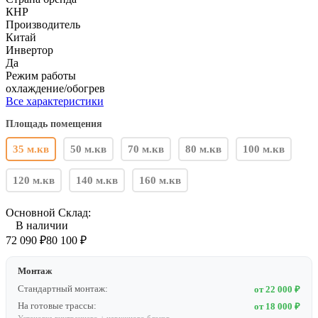
КНР
Производитель
Китай
Инвертор
Да
Режим работы
охлаждение/обогрев
Все характеристики
Площадь помещения
35 м.кв
50 м.кв
70 м.кв
80 м.кв
100 м.кв
120 м.кв
140 м.кв
160 м.кв
Основной Склад:
В наличии
72 090
₽
80 100
₽
Монтаж
Стандартный монтаж:
от 22 000 ₽
На готовые трассы:
от 18 000 ₽
Установка внутреннего + наружного блоков