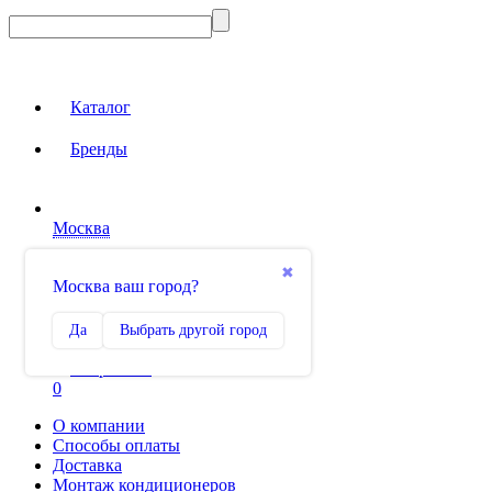
Каталог
Бренды
Москва
Вход на сайт
✖
Москва ваш город?
Сравнение
Да
Выбрать другой город
0
Избранное
0
О компании
Способы оплаты
Доставка
Монтаж кондиционеров