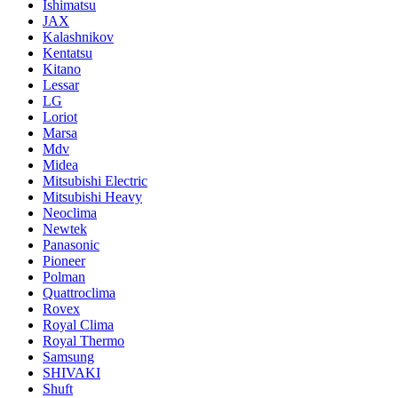
Ishimatsu
JAX
Kalashnikov
Kentatsu
Kitano
Lessar
LG
Loriot
Marsa
Mdv
Midea
Mitsubishi Electric
Mitsubishi Heavy
Neoclima
Newtek
Panasonic
Pioneer
Polman
Quattroclima
Rovex
Royal Clima
Royal Thermo
Samsung
SHIVAKI
Shuft