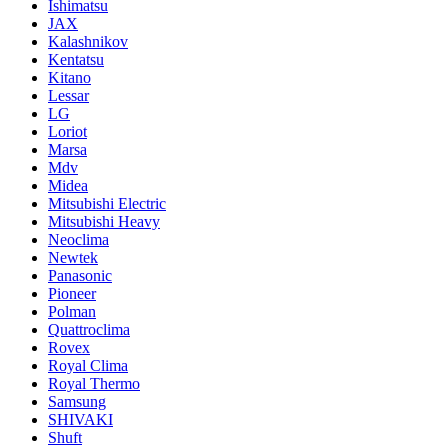
Ishimatsu
JAX
Kalashnikov
Kentatsu
Kitano
Lessar
LG
Loriot
Marsa
Mdv
Midea
Mitsubishi Electric
Mitsubishi Heavy
Neoclima
Newtek
Panasonic
Pioneer
Polman
Quattroclima
Rovex
Royal Clima
Royal Thermo
Samsung
SHIVAKI
Shuft