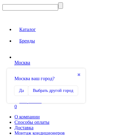
Каталог
Бренды
Москва
Вход на сайт
✖
Москва ваш город?
Сравнение
Да
Выбрать другой город
0
Избранное
0
О компании
Способы оплаты
Доставка
Монтаж кондиционеров