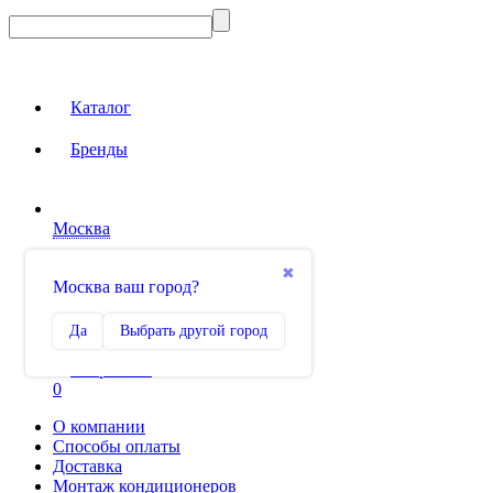
Каталог
Бренды
Москва
Вход на сайт
✖
Москва ваш город?
Сравнение
Да
Выбрать другой город
0
Избранное
0
О компании
Способы оплаты
Доставка
Монтаж кондиционеров