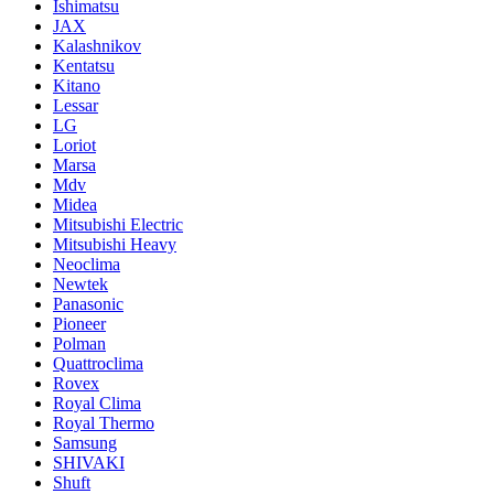
Ishimatsu
JAX
Kalashnikov
Kentatsu
Kitano
Lessar
LG
Loriot
Marsa
Mdv
Midea
Mitsubishi Electric
Mitsubishi Heavy
Neoclima
Newtek
Panasonic
Pioneer
Polman
Quattroclima
Rovex
Royal Clima
Royal Thermo
Samsung
SHIVAKI
Shuft