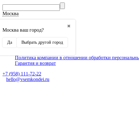
Москва
О компании
✖
Способы оплаты
Москва ваш город?
Доставка
Монтаж кондиционеров
Да
Выбрать другой город
Для партнеров
Ещё
Политика компании в отношении обработки персональн
Гарантия и возврат
+7 (958) 111-72-22
hello@vsemkondei.ru