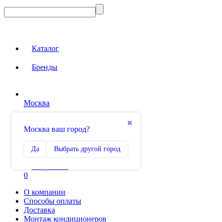
Каталог
Бренды
Москва
Вход на сайт
✖
Москва ваш город?
Сравнение
Да
Выбрать другой город
0
Избранное
0
О компании
Способы оплаты
Доставка
Монтаж кондиционеров