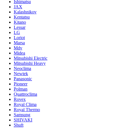
Ishimatsu
JAX
Kalashnikov
Kentatsu
Kitano
Lessar
LG
Loriot
Marsa
Mdv
Midea
Mitsubishi Electric
Mitsubishi Heavy
Neoclima
Newtek
Panasonic
Pioneer
Polman
Quattroclima
Rovex
Royal Clima
Royal Thermo
Samsung
SHIVAKI
Shuft