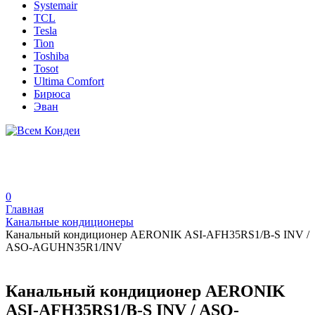
Systemair
TCL
Tesla
Tion
Toshiba
Tosot
Ultima Comfort
Бирюса
Эван
0
Главная
Канальные кондиционеры
Канальный кондиционер AERONIK ASI-AFH35RS1/B-S INV /
ASO-AGUHN35R1/INV
Канальный кондиционер AERONIK
ASI-AFH35RS1/B-S INV / ASO-