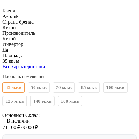
Бренд
Aeronik
Страна бренда
Китай
Производитель
Китай
Инвертор
Да
Площадь
35 кв. м.
Все характеристики
Площадь помещения
35 м.кв
50 м.кв
70 м.кв
85 м.кв
100 м.кв
125 м.кв
140 м.кв
160 м.кв
Основной Склад:
В наличии
71 100
₽
79 000
₽