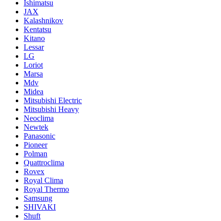
Ishimatsu
JAX
Kalashnikov
Kentatsu
Kitano
Lessar
LG
Loriot
Marsa
Mdv
Midea
Mitsubishi Electric
Mitsubishi Heavy
Neoclima
Newtek
Panasonic
Pioneer
Polman
Quattroclima
Rovex
Royal Clima
Royal Thermo
Samsung
SHIVAKI
Shuft