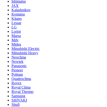
Ishimatsu
JAX
Kalashnikov
Kentatsu
Kitano
Lessar
LG
Loriot
Marsa
Mdv
Midea
Mitsubishi Electric
Mitsubishi Heavy
Neoclima
Newtek
Panasonic
Pioneer
Polman
Quattroclima
Rovex
Royal Clima
Royal Thermo
Samsung
SHIVAKI
Shuft