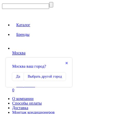
Каталог
Бренды
Москва
Вход на сайт
✖
Москва ваш город?
Сравнение
Да
Выбрать другой город
0
Избранное
0
О компании
Способы оплаты
Доставка
Монтаж кондиционеров