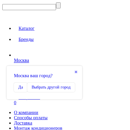
Каталог
Бренды
Москва
Вход на сайт
✖
Москва ваш город?
Сравнение
Да
Выбрать другой город
0
Избранное
0
О компании
Способы оплаты
Доставка
Монтаж кондиционеров