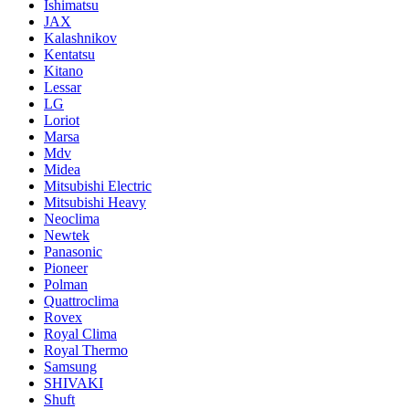
Ishimatsu
JAX
Kalashnikov
Kentatsu
Kitano
Lessar
LG
Loriot
Marsa
Mdv
Midea
Mitsubishi Electric
Mitsubishi Heavy
Neoclima
Newtek
Panasonic
Pioneer
Polman
Quattroclima
Rovex
Royal Clima
Royal Thermo
Samsung
SHIVAKI
Shuft