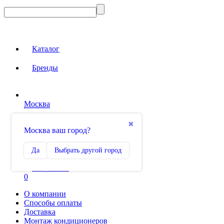
Каталог
Бренды
Москва
Вход на сайт
✖
Москва ваш город?
Сравнение
Да
Выбрать другой город
0
Избранное
0
О компании
Способы оплаты
Доставка
Монтаж кондиционеров