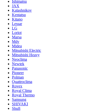
Ishimatsu
JAX
Kalashnikov
Kentatsu
Kitano
Lessar
LG
Loriot
Marsa
Mdv
Midea
Mitsubishi Electric
Mitsubishi Heavy
Neoclima
Newtek
Panasonic
Pioneer
Polman
Quattroclima
Rovex
Royal Clima
Royal Thermo
Samsung
SHIVAKI
Shuft