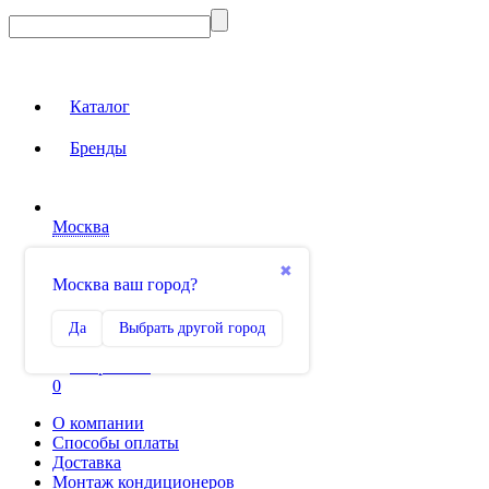
Каталог
Бренды
Москва
Вход на сайт
✖
Москва ваш город?
Сравнение
Да
Выбрать другой город
0
Избранное
0
О компании
Способы оплаты
Доставка
Монтаж кондиционеров