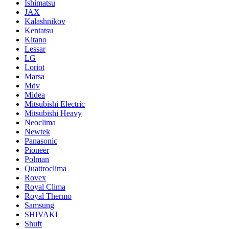
Ishimatsu
JAX
Kalashnikov
Kentatsu
Kitano
Lessar
LG
Loriot
Marsa
Mdv
Midea
Mitsubishi Electric
Mitsubishi Heavy
Neoclima
Newtek
Panasonic
Pioneer
Polman
Quattroclima
Rovex
Royal Clima
Royal Thermo
Samsung
SHIVAKI
Shuft