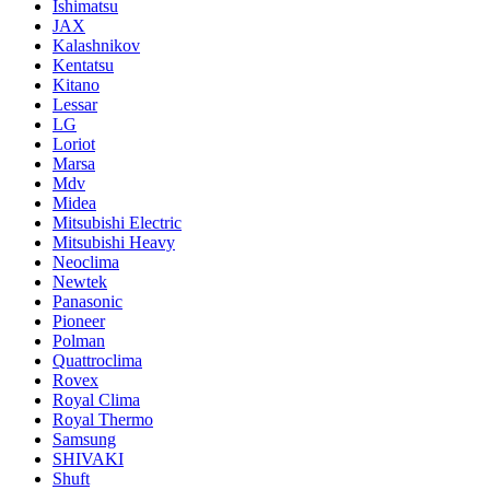
Ishimatsu
JAX
Kalashnikov
Kentatsu
Kitano
Lessar
LG
Loriot
Marsa
Mdv
Midea
Mitsubishi Electric
Mitsubishi Heavy
Neoclima
Newtek
Panasonic
Pioneer
Polman
Quattroclima
Rovex
Royal Clima
Royal Thermo
Samsung
SHIVAKI
Shuft