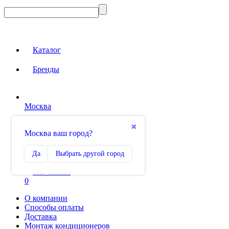
Каталог
Бренды
Москва
Вход на сайт
✖
Москва ваш город?
Сравнение
Да
Выбрать другой город
0
Избранное
0
О компании
Способы оплаты
Доставка
Монтаж кондиционеров