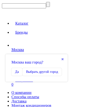
Каталог
Бренды
Москва
Вход на сайт
✖
Москва ваш город?
Сравнение
Да
Выбрать другой город
0
Избранное
0
О компании
Способы оплаты
Доставка
Монтаж кондиционеров