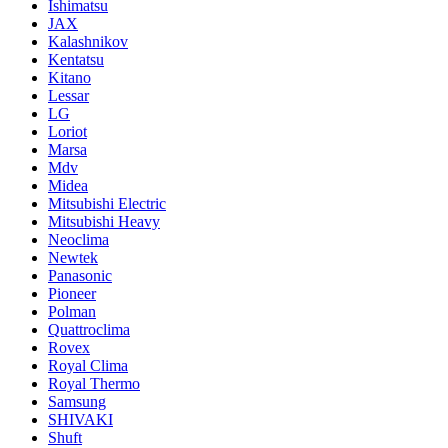
Ishimatsu
JAX
Kalashnikov
Kentatsu
Kitano
Lessar
LG
Loriot
Marsa
Mdv
Midea
Mitsubishi Electric
Mitsubishi Heavy
Neoclima
Newtek
Panasonic
Pioneer
Polman
Quattroclima
Rovex
Royal Clima
Royal Thermo
Samsung
SHIVAKI
Shuft