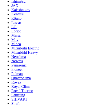
Ishimatsu
JAX
Kalashnikov
Kentatsu
Kitano
Lessar
LG
Loriot
Marsa
Mdv
Midea
Mitsubishi Electric
Mitsubishi Heavy
Neoclima
Newtek
Panasonic
Pioneer
Polman
Quattroclima
Rovex
Royal Clima
Royal Thermo
Samsung
SHIVAKI
Shuft