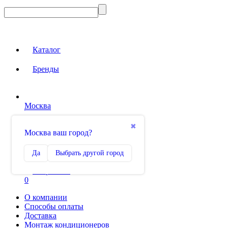
Каталог
Бренды
Москва
Вход на сайт
✖
Москва ваш город?
Сравнение
Да
Выбрать другой город
0
Избранное
0
О компании
Способы оплаты
Доставка
Монтаж кондиционеров