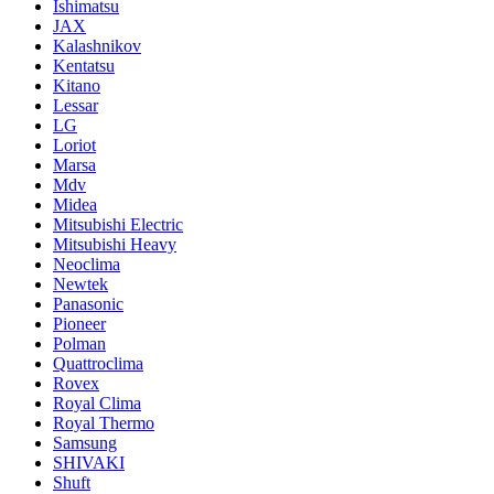
Ishimatsu
JAX
Kalashnikov
Kentatsu
Kitano
Lessar
LG
Loriot
Marsa
Mdv
Midea
Mitsubishi Electric
Mitsubishi Heavy
Neoclima
Newtek
Panasonic
Pioneer
Polman
Quattroclima
Rovex
Royal Clima
Royal Thermo
Samsung
SHIVAKI
Shuft