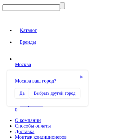
Каталог
Бренды
Москва
Вход на сайт
✖
Москва ваш город?
Сравнение
Да
Выбрать другой город
0
Избранное
0
О компании
Способы оплаты
Доставка
Монтаж кондиционеров