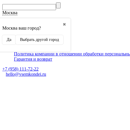
Москва
О компании
✖
Способы оплаты
Москва ваш город?
Доставка
Монтаж кондиционеров
Да
Выбрать другой город
Для партнеров
Ещё
Политика компании в отношении обработки персональн
Гарантия и возврат
+7 (958) 111-72-22
hello@vsemkondei.ru