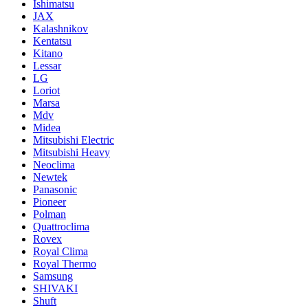
Ishimatsu
JAX
Kalashnikov
Kentatsu
Kitano
Lessar
LG
Loriot
Marsa
Mdv
Midea
Mitsubishi Electric
Mitsubishi Heavy
Neoclima
Newtek
Panasonic
Pioneer
Polman
Quattroclima
Rovex
Royal Clima
Royal Thermo
Samsung
SHIVAKI
Shuft