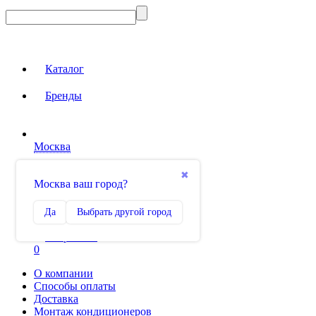
Каталог
Бренды
Москва
Вход на сайт
✖
Москва ваш город?
Сравнение
Да
Выбрать другой город
0
Избранное
0
О компании
Способы оплаты
Доставка
Монтаж кондиционеров