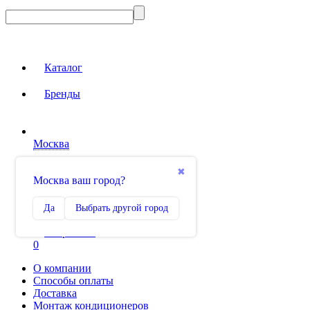
Каталог
Бренды
Москва
Вход на сайт
✖
Москва ваш город?
Сравнение
Да
Выбрать другой город
0
Избранное
0
О компании
Способы оплаты
Доставка
Монтаж кондиционеров