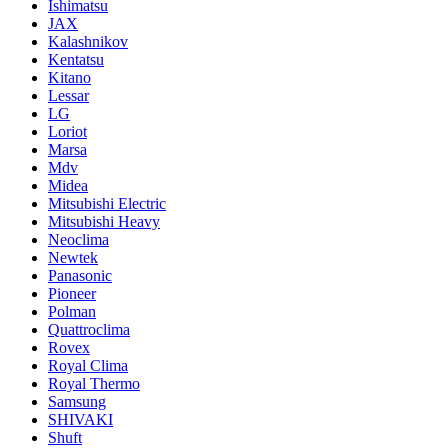
Ishimatsu
JAX
Kalashnikov
Kentatsu
Kitano
Lessar
LG
Loriot
Marsa
Mdv
Midea
Mitsubishi Electric
Mitsubishi Heavy
Neoclima
Newtek
Panasonic
Pioneer
Polman
Quattroclima
Rovex
Royal Clima
Royal Thermo
Samsung
SHIVAKI
Shuft