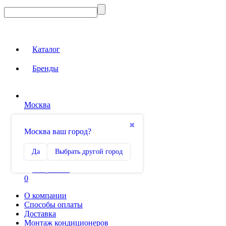
Каталог
Бренды
Москва
Вход на сайт
✖
Москва ваш город?
Сравнение
Да
Выбрать другой город
0
Избранное
0
О компании
Способы оплаты
Доставка
Монтаж кондиционеров