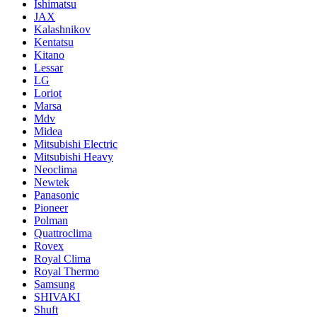
Ishimatsu
JAX
Kalashnikov
Kentatsu
Kitano
Lessar
LG
Loriot
Marsa
Mdv
Midea
Mitsubishi Electric
Mitsubishi Heavy
Neoclima
Newtek
Panasonic
Pioneer
Polman
Quattroclima
Rovex
Royal Clima
Royal Thermo
Samsung
SHIVAKI
Shuft