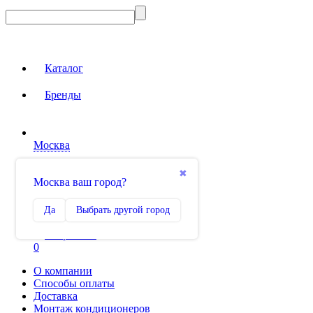
Каталог
Бренды
Москва
Вход на сайт
✖
Москва ваш город?
Сравнение
Да
Выбрать другой город
0
Избранное
0
О компании
Способы оплаты
Доставка
Монтаж кондиционеров