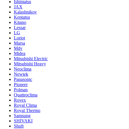
Ishimatsu
JAX
Kalashnikov
Kentatsu
Kitano
Lessar
LG
Loriot
Marsa
Mdv
Midea
Mitsubishi Electric
Mitsubishi Heavy
Neoclima
Newtek
Panasonic
Pioneer
Polman
Quattroclima
Rovex
Royal Clima
Royal Thermo
Samsung
SHIVAKI
Shuft