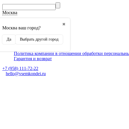
Москва
О компании
✖
Способы оплаты
Москва ваш город?
Доставка
Монтаж кондиционеров
Да
Выбрать другой город
Для партнеров
Ещё
Политика компании в отношении обработки персональн
Гарантия и возврат
+7 (958) 111-72-22
hello@vsemkondei.ru