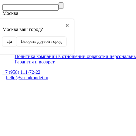
Москва
О компании
✖
Способы оплаты
Москва ваш город?
Доставка
Монтаж кондиционеров
Да
Выбрать другой город
Для партнеров
Ещё
Политика компании в отношении обработки персональн
Гарантия и возврат
+7 (958) 111-72-22
hello@vsemkondei.ru