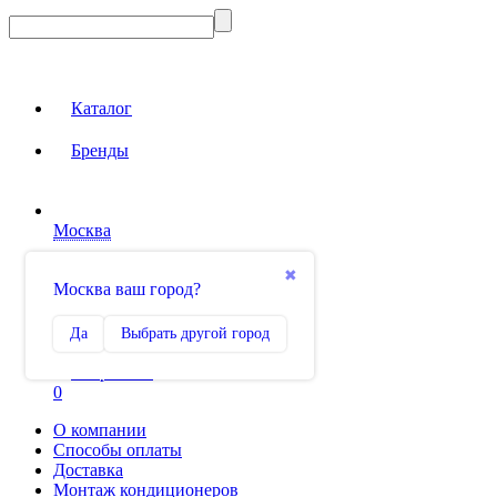
Каталог
Бренды
Москва
Вход на сайт
✖
Москва ваш город?
Сравнение
Да
Выбрать другой город
0
Избранное
0
О компании
Способы оплаты
Доставка
Монтаж кондиционеров