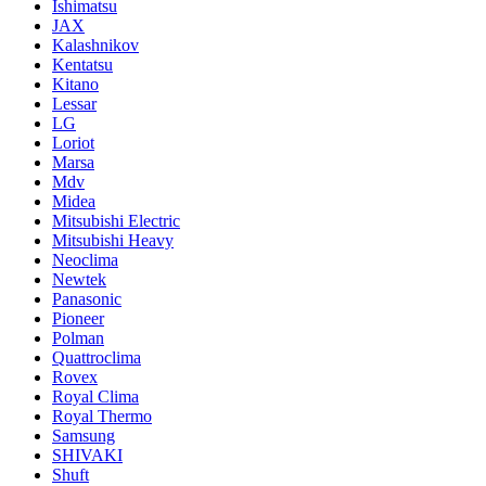
Ishimatsu
JAX
Kalashnikov
Kentatsu
Kitano
Lessar
LG
Loriot
Marsa
Mdv
Midea
Mitsubishi Electric
Mitsubishi Heavy
Neoclima
Newtek
Panasonic
Pioneer
Polman
Quattroclima
Rovex
Royal Clima
Royal Thermo
Samsung
SHIVAKI
Shuft